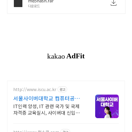
md5hash.rar
다운로드
http://www.iscu.ac.kr
광고
서울사이버대학교 컴퓨터공학
과 2026 가을학기 신편입생
IT인력 양성, IT 관련 국가 및 국제
자격증 교육실시, 사이버대 신입생
수 1위 장학금 지급 1위, 학사 석사
박사 온라인복수학위까지
http://www.컴스쿨.com