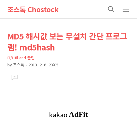
조스톡 Chostock
검
메
색
뉴
상
본
MD5 해시값 보는 무설치 간단 프로그
문
세
램! md5hash
제
컨
목
IT/Util and 꿀팁
텐
by
조스톡
2013. 2. 6. 23:05
츠
본
댓
문
글
달
기