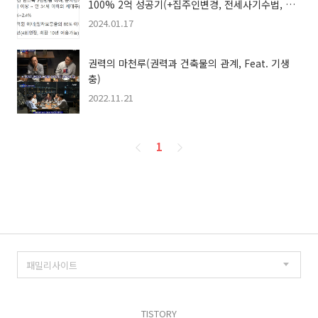
100% 2억 성공기(+집주인변경, 전세사기수법, 보
증금변경)
2024.01.17
권력의 마천루(권력과 건축물의 관계, Feat. 기생
충)
2022.11.21
페
1
이
징
TISTORY