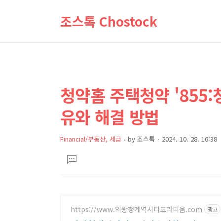
조스톡 Chostock
청약홈 주택청약 '855:
상
본
문
세
유와 해결 방법
제
컨
목
텐
Financial/부동산, 세금
by
조스톡
2024. 10. 28. 16:38
츠
본
댓
문
글
달
기
https://www.의왕청계역시티프라디움.com
광고