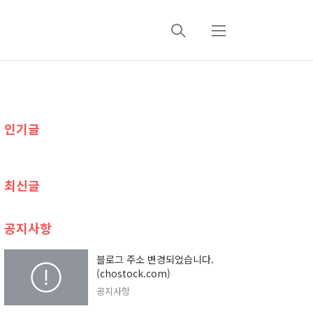
검
메
색
뉴
추
인기글
가
정
최신글
보
공지사항
블로그 주소 변경되었습니다.
(chostock.com)
공지사항