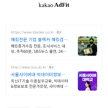
https://www.blacker.co.kr
광고
해킹전문 기업 블랙커 해킹검
사 스파이앱 탐지 전문
해킹증거수집 전문, 조사서비스 대
상, 추적60분, SBS뉴스 출연, 24시
상담
http://www.iscu.ac.kr
광고
서울사이버대 빅데이터정보보
호 2026 가을학기 신편입생
최신IT기술 이론실무교육, 빅데이터
&정보보호 전문가양성, 사이버대 신
입생 수 1위 장학금 지급 1위, 학사
석사 박사 온라인복수학위까지