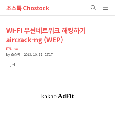
조스톡 Chostock
검
메
색
뉴
상
본
Wi-Fi 무선네트워크 해킹하기
문
세
aircrack-ng (WEP)
제
컨
목
IT/Linux
텐
by
조스톡
2013. 10. 17. 22:17
츠
본
댓
문
글
달
기