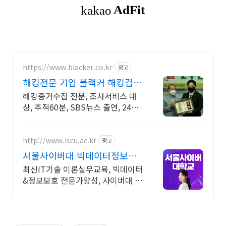
https://www.blacker.co.kr
광고
해킹전문 기업 블랙커 해킹검
사 스파이앱 탐지 전문
해킹증거수집 전문, 조사서비스 대
상, 추적60분, SBS뉴스 출연, 24시
상담
http://www.iscu.ac.kr
광고
서울사이버대 빅데이터정보보
호 2026 가을학기 신편입생
최신IT기술 이론실무교육, 빅데이터
&정보보호 전문가양성, 사이버대 신
입생 수 1위 장학금 지급 1위, 학사
석사 박사 온라인복수학위까지