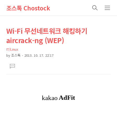
조스톡 Chostock
검
메
색
뉴
상
본
Wi-Fi 무선네트워크 해킹하기
문
세
aircrack-ng (WEP)
제
컨
목
IT/Linux
텐
by
조스톡
2013. 10. 17. 22:17
츠
본
댓
문
글
달
기