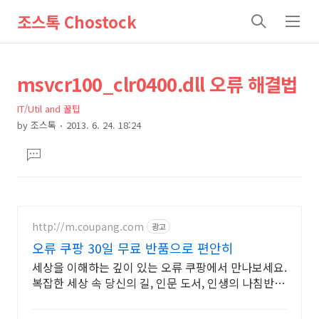
조스톡 Chostock
검
메
색
뉴
상
본
msvcr100_clr0400.dll 오류 해결법
문
세
IT/Util and 꿀팁
제
컨
by
조스톡
2013. 6. 24. 18:24
목
본
텐
댓
문
츠
글
달
기
http://m.coupang.com
광고
오류 쿠팡 30일 무료 반품으로 편안히
세상을 이해하는 깊이 있는 오류 쿠팡에서 만나보세요.
복잡한 세상 속 당신의 길, 인문 도서, 인생의 나침반이
됩니다.