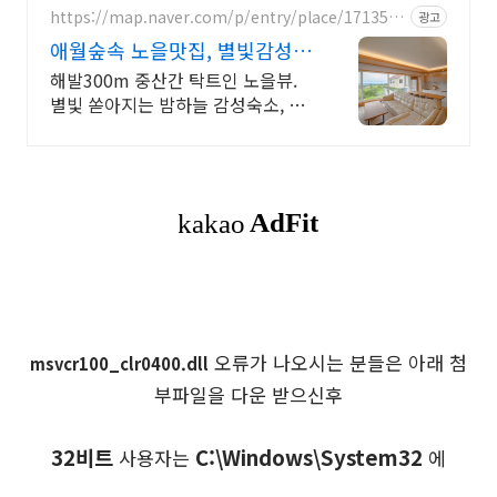
https://map.naver.com/p/entry/place/1713550
광고
448
애월숲속 노을맛집, 별빛감성
아기용품 완벽구비, 대가족
해발300m 중산간 탁트인 노을뷰.
별빛 쏟아지는 밤하늘 감성숙소, 호
텔급청결도 최대 14인 복층 독채, 5
개의 침대와 넓은 다이닝룸으로 프
라이빗한 대가족 여행
오류가 나오시는 분들은 아래 첨
msvcr100_clr0400.dll
부파일을 다운 받으신후
32비트
C:\Windows\System32
사용자는
에