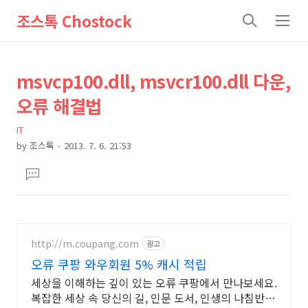
조스톡 Chostock
검
메
색
뉴
상
본
msvcp100.dll, msvcr100.dll 다운,
문
세
오류 해결법
제
컨
목
IT
텐
by
조스톡
2013. 7. 6. 21:53
츠
본
댓
문
글
달
기
http://m.coupang.com
광고
오류 쿠팡 와우회원 5% 캐시 적립
세상을 이해하는 깊이 있는 오류 쿠팡에서 만나보세요.
복잡한 세상 속 당신의 길, 인문 도서, 인생의 나침반이