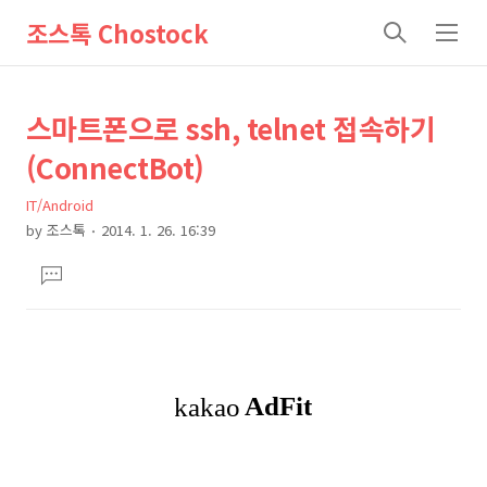
조스톡 Chostock
검
메
색
뉴
상
본
스마트폰으로 ssh, telnet 접속하기
문
세
(ConnectBot)
제
컨
목
IT/Android
텐
by
조스톡
2014. 1. 26. 16:39
츠
본
댓
문
글
달
기