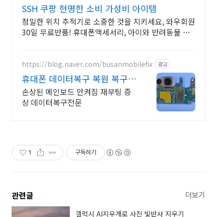
SSH 쿠팡 현명한 소비 가성비 아이템
정밀한 위치 추적기로 소중한 것을 지키세요, 와우회원
30일 무료반품! 휴대폰액세서리, 아이와 반려동물 안
전, 오늘주문 내일도착 로켓배송.
https://blog.naver.com/busanmobilefix
광고
휴대폰 데이터복구 복원 복구
실패시 비용 무료
손상된 메인보드 안켜짐 재부팅 증
상 데이터복구전문
1
구독하기
관련글
더보기
갤럭시 AI지우개로 사진 빛반사 지우기