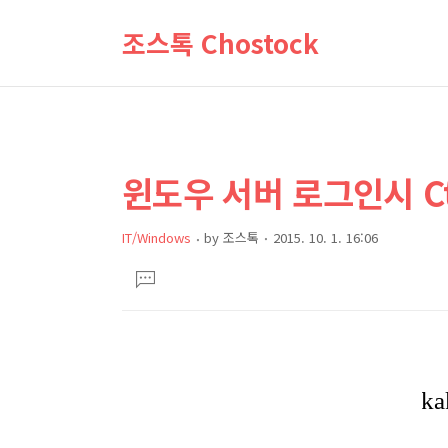
조스톡 Chostock
윈도우 서버 로그인시 Ctr
상
본
문
세
제
컨
IT/Windows
by
조스톡
2015. 10. 1. 16:06
목
본
텐
댓
문
글
츠
달
기