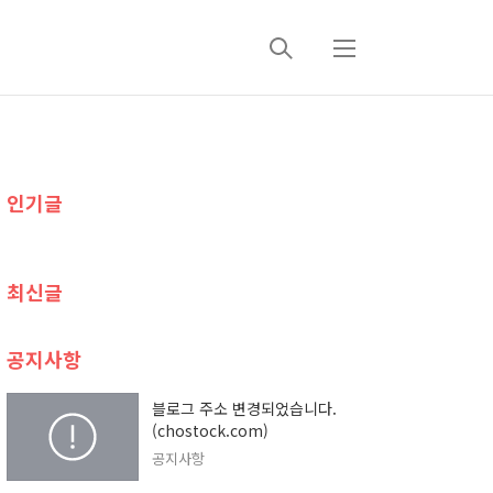
검
메
색
뉴
추
인기글
가
정
최신글
보
공지사항
블로그 주소 변경되었습니다.
(chostock.com)
공지사항