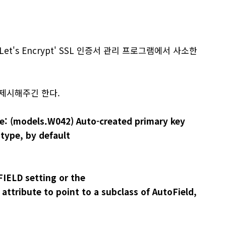
et's Encrypt' SSL 인증서 관리 프로그램에서 사소한
 제시해주긴 한다.
: (models.W042) Auto-created primary key
type, by default
IELD setting or the
attribute to point to a subclass of AutoField,
.