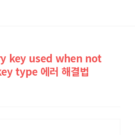
ry key used when not
y key type 에러 해결법