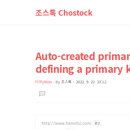
조스톡 Chostock
Auto-created prima
상
본
문
세
defining a primar
제
컨
목
텐
IT/Python
by
조스톡
2022. 9. 22. 23:12
츠
본
댓
문
글
달
기
http://www.hanvitsi.com
광고