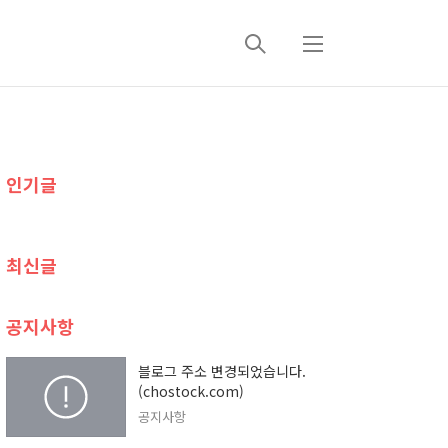
검
메
색
뉴
추
인기글
가
정
최신글
보
공지사항
블로그 주소 변경되었습니다.
(chostock.com)
공지사항