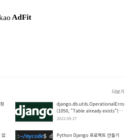
더보기
특정
django.db.utils.OperationalError:
(1050, "Table already exists")
migrate 오류 해결법
2022.09.27
r 없
Python Django 프로젝트 만들기