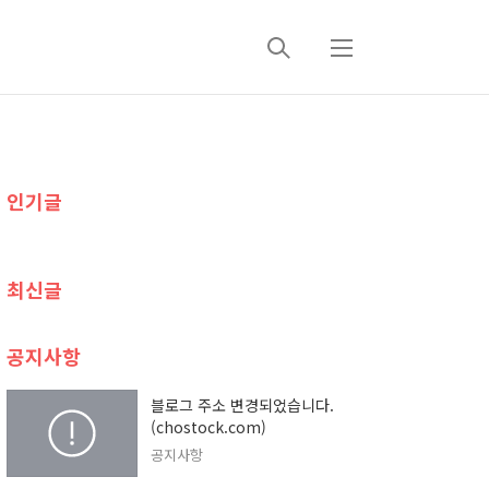
검
메
색
뉴
추
인기글
가
정
최신글
보
공지사항
블로그 주소 변경되었습니다.
(chostock.com)
공지사항