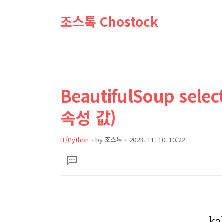
조스톡 Chostock
BeautifulSoup sele
상
본
문
세
속성 값)
제
컨
목
텐
IT/Python
by
조스톡
2023. 11. 10. 10:22
츠
본
댓
문
글
달
기