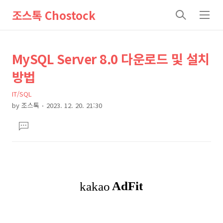
조스톡 Chostock
검
메
색
뉴
상
본
MySQL Server 8.0 다운로드 및 설치
문
세
방법
제
컨
목
IT/SQL
텐
by
조스톡
2023. 12. 20. 21:30
츠
본
댓
문
글
달
기