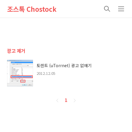
조스톡 Chostock
검
메
색
뉴
광고 제거
토렌트 (uTorrnet) 광고 없얘기
2012.12.05
페
1
이
징