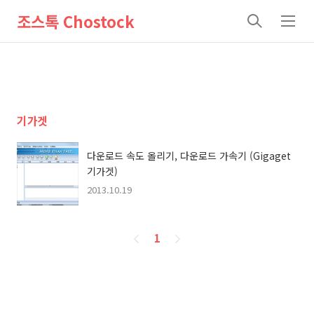
조스톡 Chostock
검
메
색
뉴
기가겟
다운로드 속도 올리기, 다운로드 가속기 (Gigaget
기가겟)
2013.10.19
페
1
이
징