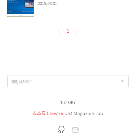
2015.08.01
페
1
이
징
TISTORY
조스톡 Chostock
© Magazine Lab