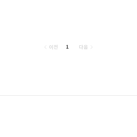
페
이전
다음
1
이
징