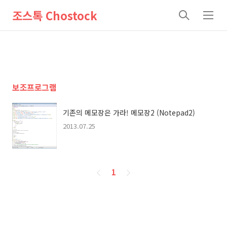
조스톡 Chostock
검
메
색
뉴
보조프로그램
기존의 메모장은 가라! 메모장2 (Notepad2)
2013.07.25
페
1
이
징