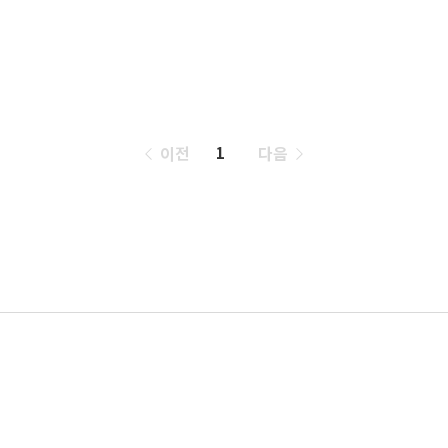
페
이전
다음
1
이
징