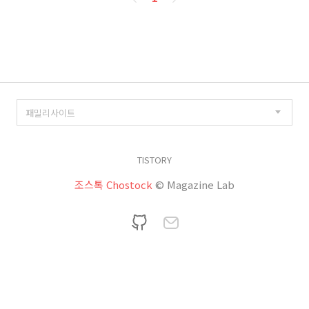
이
징
TISTORY
조스톡 Chostock
© Magazine Lab