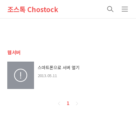
조스톡 Chostock
검
메
색
뉴
웹서버
스마트폰으로 서버 열기
2013.05.11
페
1
이
징