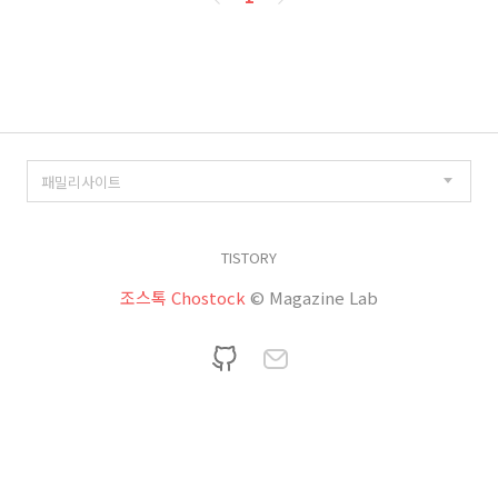
이
징
TISTORY
조스톡 Chostock
© Magazine Lab