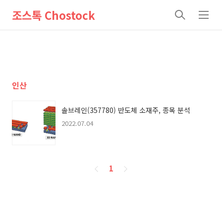
조스톡 Chostock
검
메
색
뉴
인산
솔브레인(357780) 반도체 소재주, 종목 분석
2022.07.04
페
1
이
징