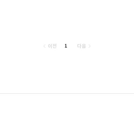
페
이전
다음
1
이
징