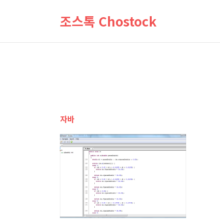
조스톡 Chostock
자바