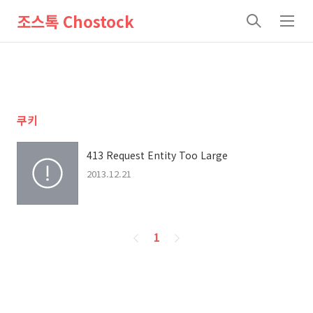
조스톡 Chostock
검
메
색
뉴
쿠키
413 Request Entity Too Large
2013.12.21
페
1
이
징