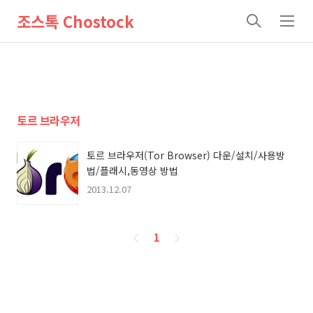
조스톡 Chostock
검
메
색
뉴
토르 브라우저
토르 브라우저(Tor Browser) 다운/설치/사용방
법/플래시,동영상 방법
2013.12.07
페
1
이
징