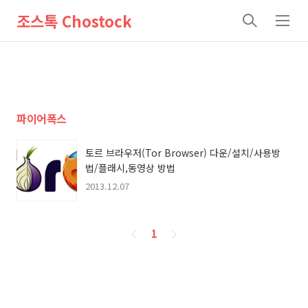
조스톡 Chostock
검
메
색
뉴
파이어폭스
토르 브라우저(Tor Browser) 다운/설치/사용방
법/플래시,동영상 방법
2013.12.07
페
1
이
징