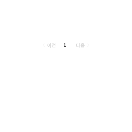
페
이전
다음
1
이
징