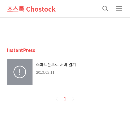
조스톡 Chostock
검
메
색
뉴
InstantPress
스마트폰으로 서버 열기
2013.05.11
페
1
이
징