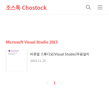
조스톡 Chostock
검
메
색
뉴
Microsoft Visual Studio 2015
비쥬얼 스튜디오(Visual Studio)무료설치
2016.11.23
페
1
이
징