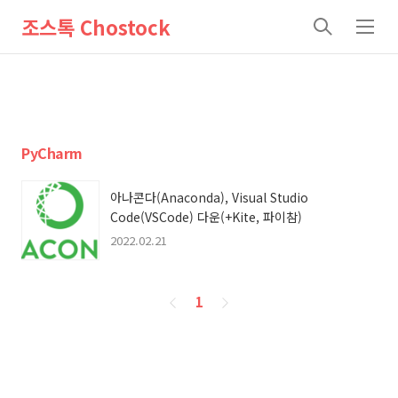
조스톡 Chostock
검
메
색
뉴
PyCharm
아나콘다(Anaconda), Visual Studio
Code(VSCode) 다운(+Kite, 파이참)
2022.02.21
페
1
이
징