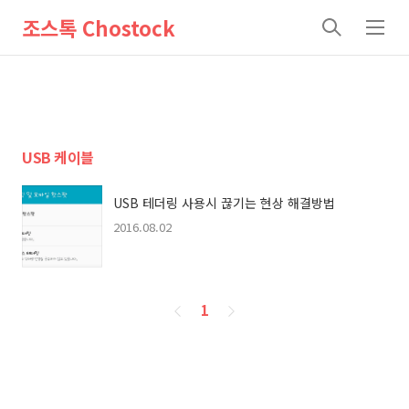
조스톡 Chostock
검
메
색
뉴
USB 케이블
USB 테더링 사용시 끊기는 현상 해결방법
2016.08.02
페
1
이
징