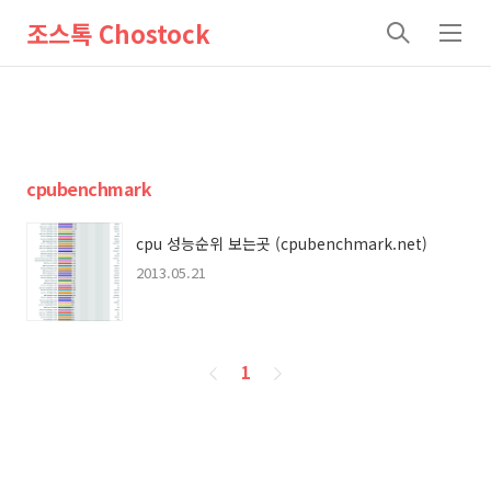
조스톡 Chostock
검
메
색
뉴
cpubenchmark
cpu 성능순위 보는곳 (cpubenchmark.net)
2013.05.21
페
1
이
징