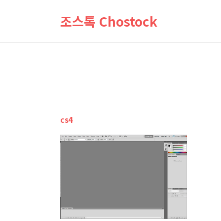
조스톡 Chostock
cs4