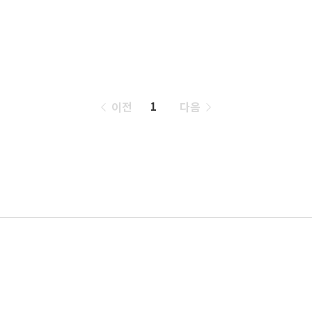
페
이전
다음
1
이
징