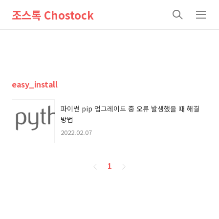
조스톡 Chostock
검
메
색
뉴
easy_install
파이썬 pip 업그레이드 중 오류 발생했을 때 해결
방법
2022.02.07
페
1
이
징