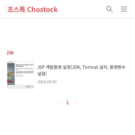
조스톡 Chostock
검
메
색
뉴
jsp
JSP 개발환경 설정(JDK, Tomcat 설치, 환경변수
설정)
2016.09.07
페
1
이
징