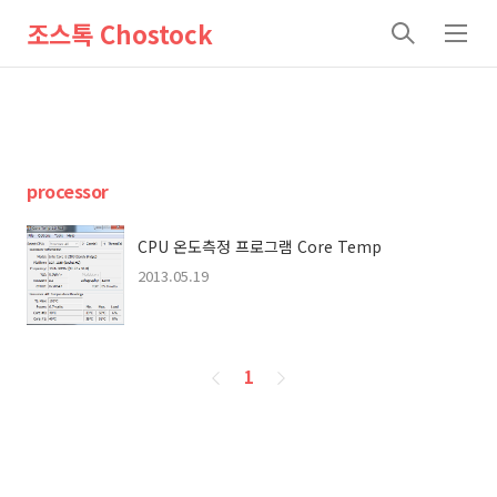
조스톡 Chostock
검
메
색
뉴
processor
CPU 온도측정 프로그램 Core Temp
2013.05.19
페
1
이
징