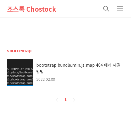
조스톡 Chostock
검
메
색
뉴
sourcemap
bootstrap.bundle.min.js.map 404 에러 해결
방법
2022.02.09
페
1
이
징