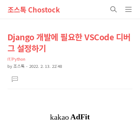
조스톡 Chostock
검
메
색
뉴
상
본
Django 개발에 필요한 VSCode 디버
문
세
그 설정하기
제
컨
목
IT/Python
텐
by
조스톡
2022. 2. 13. 22:48
츠
본
댓
문
글
달
기