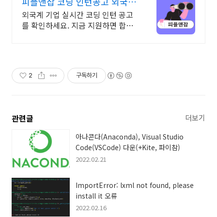
피플앤잡 코딩 인턴공고 외국
계 1000대기업
외국계 기업 실시간 코딩 인턴 공고
를 확인하세요. 지금 지원하면 합격
률 UP! 이직 필살기, 피플앤잡
2
구독하기
관련글
더보기
아나콘다(Anaconda), Visual Studio
Code(VSCode) 다운(+Kite, 파이참)
2022.02.21
ImportError: lxml not found, please
install it 오류
2022.02.16