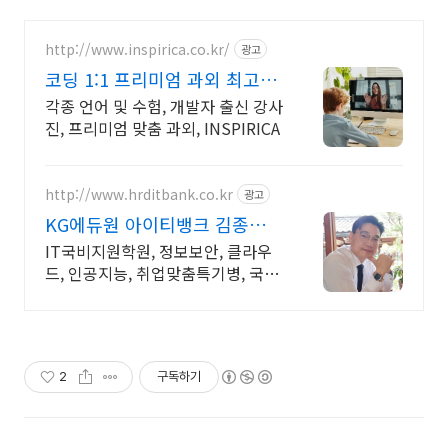
http://www.inspirica.co.kr/
광고
코딩 1:1 프리미엄 과외 최고의
선생님들과 함께
각종 언어 및 수험, 개발자 출신 강사
진, 프리미엄 맞춤 과외, INSPIRICA
http://www.hrditbank.co.kr
광고
KG에듀원 아이티뱅크 김종수
27년경력전문가 IT취업상담
IT국비지원학원, 정보보안, 클라우
드, 인공지능, 취업맞춤특기병, 국비
취업교육.
2
구독하기