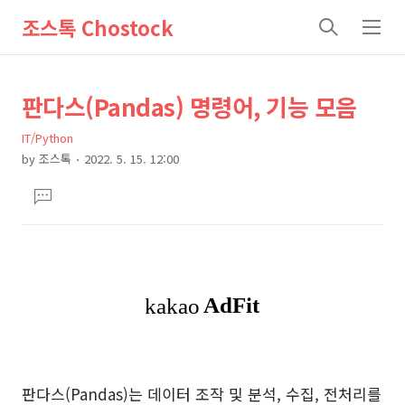
조스톡 Chostock
검
메
색
뉴
상
본
판다스(Pandas) 명령어, 기능 모음
문
세
IT/Python
제
컨
by
조스톡
2022. 5. 15. 12:00
목
본
텐
댓
문
츠
글
달
기
판다스(Pandas)는 데이터 조작 및 분석, 수집, 전처리를