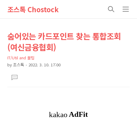
조스톡 Chostock
검
메
색
뉴
상
본
숨어있는 카드포인트 찾는 통합조회
문
세
(여신금융협회)
제
컨
목
IT/Util and 꿀팁
텐
by
조스톡
2022. 3. 10. 17:00
츠
본
댓
문
글
달
기