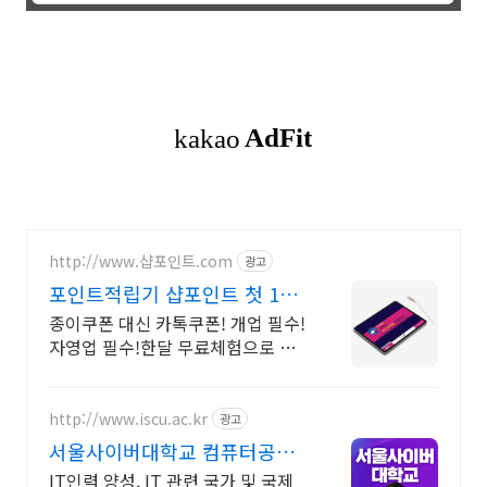
http://www.샵포인트.com
광고
포인트적립기 샵포인트 첫 1개
월 무료
종이쿠폰 대신 카톡쿠폰! 개업 필수!
자영업 필수!한달 무료체험으로 경
험해 보세요
http://www.iscu.ac.kr
광고
서울사이버대학교 컴퓨터공학
과 2026 가을학기 신편입생
IT인력 양성, IT 관련 국가 및 국제