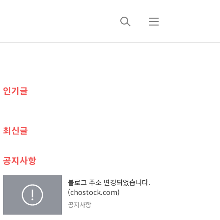
검
메
색
뉴
추
인기글
가
정
최신글
보
공지사항
블로그 주소 변경되었습니다.
(chostock.com)
공지사항