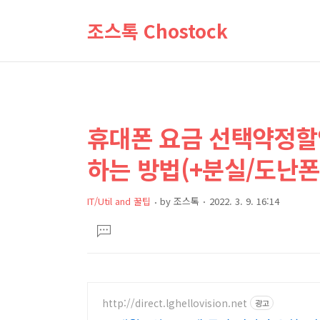
조스톡 Chostock
휴대폰 요금 선택약정할인
상
본
문
세
하는 방법(+분실/도난폰
제
컨
목
텐
IT/Util and 꿀팁
by
조스톡
2022. 3. 9. 16:14
츠
본
댓
문
글
달
기
http://direct.lghellovision.net
광고