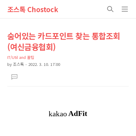
조스톡 Chostock
검
메
색
뉴
상
본
숨어있는 카드포인트 찾는 통합조회
문
세
(여신금융협회)
제
컨
목
IT/Util and 꿀팁
텐
by
조스톡
2022. 3. 10. 17:00
츠
본
댓
문
글
달
기