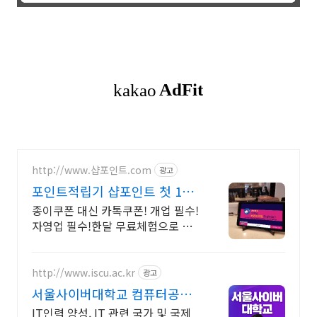
http://www.샵포인트.com
광고
포인트적립기 샵포인트 첫 1개
월 무료
종이쿠폰 대신 카톡쿠폰! 개업 필수!
자영업 필수!한달 무료체험으로 경
험해 보세요
http://www.iscu.ac.kr
광고
서울사이버대학교 컴퓨터공학
과 2026 가을학기 신편입생
IT인력 양성, IT 관련 국가 및 국제