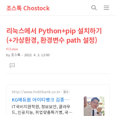
조스톡 Chostock
검
메
색
뉴
상
본
리눅스에서 Python+pip 설치하기
문
세
(+가상환경, 환경변수 path 설정)
제
컨
목
IT/Linux
텐
by
조스톡
2022. 4. 2. 12:00
츠
본
댓
문
글
달
기
http://www.hrditbank.co.kr
광고
KG에듀원 아이티뱅크 김종수
27년경력전문가 IT취업상담
IT국비지원학원, 정보보안, 클라우
드, 인공지능, 취업맞춤특기병, 국비