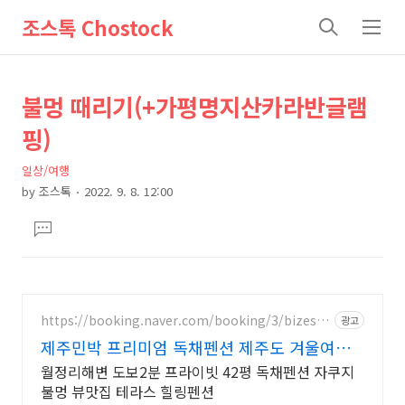
조스톡 Chostock
검
메
색
뉴
상
본
불멍 때리기(+가평명지산카라반글램
문
세
핑)
제
컨
목
일상/여행
텐
by
조스톡
2022. 9. 8. 12:00
츠
본
댓
문
글
달
기
https://booking.naver.com/booking/3/bizes/1
광고
178273
제주민박 프리미엄 독채펜션 제주도 겨울여행
프리미엄독채
월정리해변 도보2분 프라이빗 42평 독채펜션 자쿠지
불멍 뷰맛집 테라스 힐링펜션