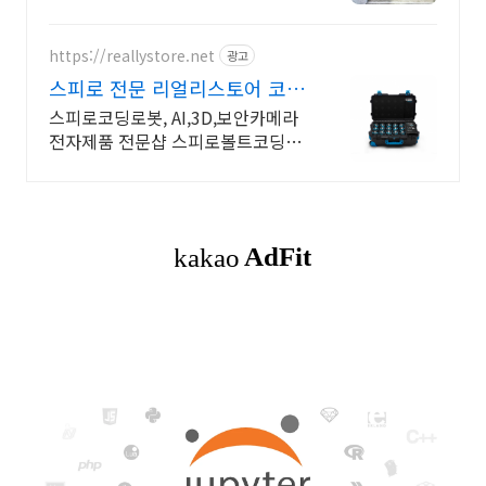
술, 파이썬활용
https://reallystore.net
광고
스피로 전문 리얼리스토어 코
딩교육을 쉽고 재밌게
스피로코딩로봇, AI,3D,보안카메라
전자제품 전문샵 스피로볼트코딩로
봇, 스피로볼트파워팩, 스피로미니
등 스피로 전문몰