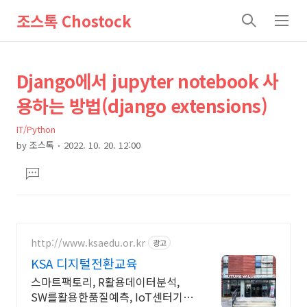
조스톡 Chostock
검
메
색
뉴
상
본
Django에서 jupyter notebook 사
문
세
용하는 방법(django extensions)
제
컨
목
IT/Python
텐
by
조스톡
2022. 10. 20. 12:00
츠
본
댓
문
글
달
기
http://www.ksaedu.or.kr
광고
KSA 디지털전환교육
스마트팩토리, R활용데이터분석,
SW를활용한품질예측, IoT센터기