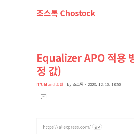
조스톡 Chostock
Equalizer APO 적용 
상
본
문
세
정 값)
제
컨
목
텐
IT/Util and 꿀팁
by
조스톡
2023. 12. 18. 18:58
츠
본
댓
문
글
달
기
https://aliexpress.com/
광고