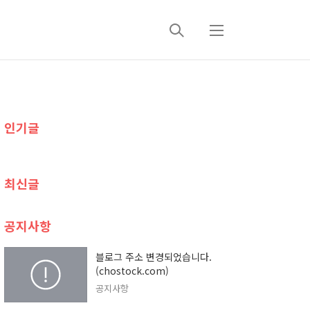
검
메
색
뉴
추
인기글
가
정
최신글
보
공지사항
블로그 주소 변경되었습니다.
(chostock.com)
공지사항