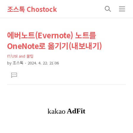
조스톡 Chostock
검
메
색
뉴
상
본
에버노트(Evernote) 노트를
문
세
OneNote로 옮기기(내보내기)
제
컨
목
IT/Util and 꿀팁
텐
by
조스톡
2024. 4. 22. 21:06
츠
본
댓
문
글
달
기