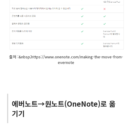
출처 :&nbsp;https://www.onenote.com/making-the-move-from-
evernote
에버노트→원노트(OneNote)로 옮
기기