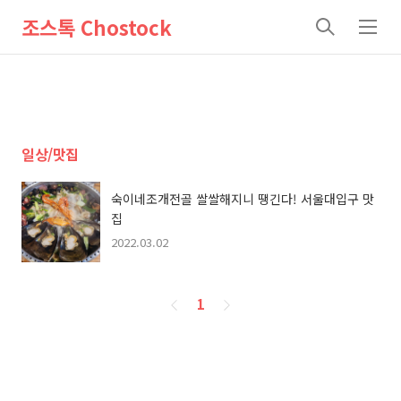
조스톡 Chostock
검
메
색
뉴
일상/맛집
숙이네조개전골 쌀쌀해지니 땡긴다! 서울대입구 맛
집
2022.03.02
페
1
이
징