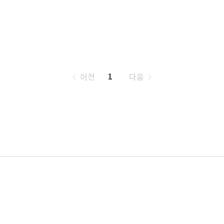
페
이전
다음
1
이
징