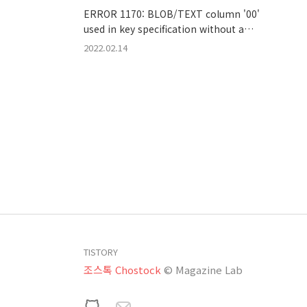
ERROR 1170: BLOB/TEXT column '00'
used in key specification without a
key length
2022.02.14
TISTORY
조스톡 Chostock
© Magazine Lab