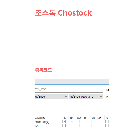
조스톡 Chostock
종목코드