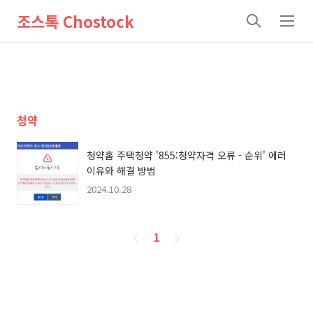
조스톡 Chostock
검
메
색
뉴
청약
청약홈 주택청약 '855:청약자격 오류 - 순위' 에러
이유와 해결 방법
2024.10.28
페
1
이
징